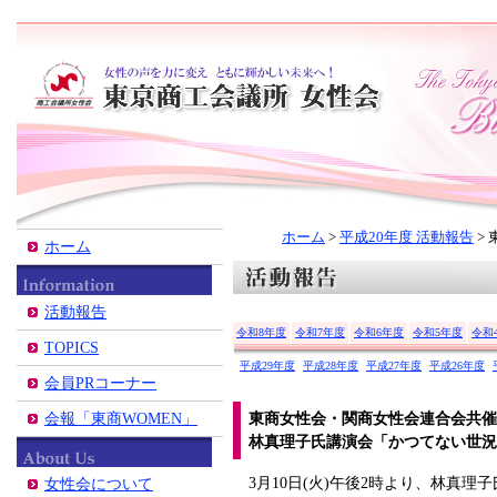
ホーム
平成20年度 活動報告
ホーム
活動報告
令和8年度
令和7年度
令和6年度
令和5年度
令和
TOPICS
平成29年度
平成28年度
平成27年度
平成26年度
会員PRコーナー
東商女性会・関商女性会連合会共催
会報「東商WOMEN」
林真理子氏講演会「かつてない世況
3月10日(火)午後2時より、林真理
女性会について